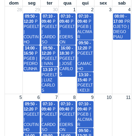
dom
seg
ter
qua
qui
sex
sab
28
29
30
1
2
3
4
09:50 -
07:10 -
07:10 -
07:10 -
08:00 -
12:20
P
09:40
P
09:40
P
09:40
P
17:00
PR
PGEELT
PGEELT
PGEELT
PGEB |
OJETO |
|
|
|
ALCIMA
DIEGO
COUTIN
CARDO
EDERS
R
PIAU
HO
SO
ON
09:50 -
14:00 -
09:50 -
16:00 -
12:20
P
16:50
P
12:20
P
18:30
P
PGEELT
PGEB |
PGEELT
PGEELT
|
PEDRO
| IVAN
| JOSÉ
CAMAC
CUNHA
CARLO
HO
13:10
P
S
PGEELT
13:10 -
| LUIZ
15:40
P
CARLO
PGEELT
S
| KEIJI
5
6
7
8
9
10
11
09:50 -
07:10 -
07:10 -
07:10 -
12:20
P
09:40
P
09:40
P
09:40
P
PGEELT
PGEELT
PGEELT
PGEB |
|
|
|
ALCIMA
COUTIN
CARDO
EDERS
R
HO
SO
ON
09:50 -
14:00 -
09:50 -
16:00 -
12:20
P