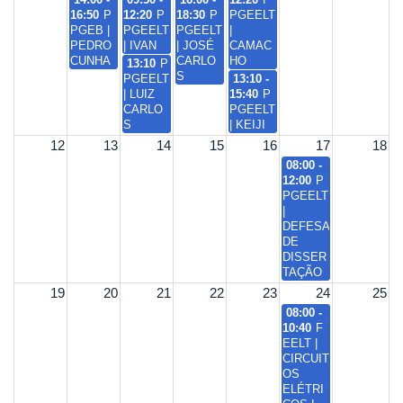
16:50
P
12:20
P
18:30
P
PGEELT
PGEB |
PGEELT
PGEELT
|
PEDRO
| IVAN
| JOSÉ
CAMAC
CUNHA
CARLO
HO
13:10
P
S
PGEELT
13:10 -
| LUIZ
15:40
P
CARLO
PGEELT
S
| KEIJI
12
13
14
15
16
17
18
08:00 -
12:00
P
PGEELT
|
DEFESA
DE
DISSER
TAÇÃO
19
20
21
22
23
24
25
08:00 -
10:40
F
EELT |
CIRCUIT
OS
ELÉTRI