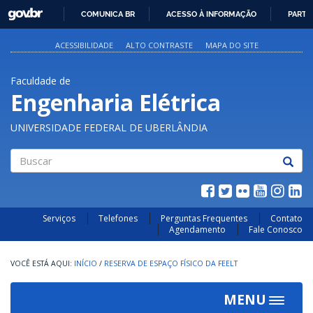
GOVBR
COMUNICA BR
ACESSO À INFORMAÇÃO
PARTI
IR
PARA
ACESSIBILIDADE
ALTO CONTRASTE
MAPA DO SITE
O
CONTEÚDO
Faculdade de
Engenharia Elétrica
UNIVERSIDADE FEDERAL DE UBERLÂNDIA
Buscar
Serviços
Telefones
Perguntas Frequentes
Contato
Agendamento
Fale Conosco
INÍCIO
/
RESERVA DE ESPAÇO FÍSICO DA FEELT
MENU
Toggle