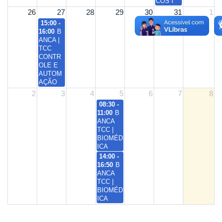
COS I
26
27
28
29
30
31
1
15:00 -
16:00
B
ANCA |
TCC
CONTR
OLE E
AUTOM
AÇÃO
2
3
4
5
6
7
8
08:30 -
11:00
B
ANCA
TCC |
BIOMÉD
ICA
14:00 -
16:50
B
ANCA
TCC |
BIOMÉD
ICA