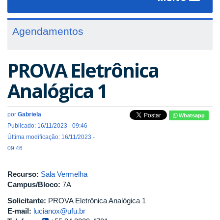
navigat
Agendamentos
PROVA Eletrônica
Analógica 1
por
Gabriela
Whatsapp
Publicado: 16/11/2023 - 09:46
Última modificação: 16/11/2023 -
09:46
Recurso:
Sala Vermelha
Campus/Bloco:
7A
Solicitante:
PROVA Eletrônica Analógica 1
E-mail:
lucianox@ufu.br