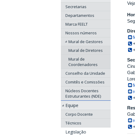
Vej
Secretarias
Hor
Departamentos
Seg
Marca FEELT
Dir
Nossos números
f
Mural de Gestores
Mural de Diretores
Mural de
Sec
Coordenadores
Cin
Gab
Conselho da Unidade
Lor
Comitês e Comissões
f
Núcleos Docentes
r
Estruturantes (NDE)
Equipe
Res
Gab
Corpo Docente
r
Técnicos
Legislação