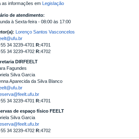
a as informações em
Legislação
ário de atendimento:
unda à Sexta-feira - 08:00 às 17:00
etor(a):
Lorenço Santos Vasconcelos
eelt@ufu.br
+55 34 3239-4701
R:
4701
+55 34 3239-4702
R:
4702
retaria DIRFEELT
ara Fagundes
riela Silva Garcia
enna Aparecida da Silva Blanco
eelt@ufu.br
eserva@feelt.ufu.br
+55 34 3239-4701
R:
4701
ervas de espaço físico FEELT
riela Silva Garcia
eserva@feelt.ufu.br
+55 34 3239-4702
R:
4702