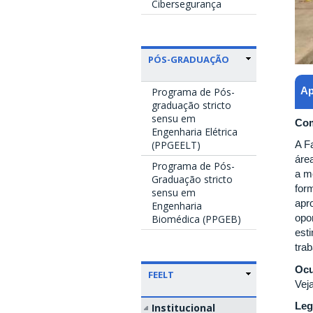
Cibersegurança
PÓS-GRADUAÇÃO
Ap
Programa de Pós-
graduação stricto
sensu em
Com
Engenharia Elétrica
A F
(PPGEELT)
áre
Programa de Pós-
a m
Graduação stricto
for
sensu em
apr
Engenharia
opo
Biomédica (PPGEB)
est
trab
Ocu
FEELT
Vej
Leg
Institucional