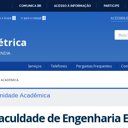
COMUNICA BR
ACESSO À INFORMAÇÃO
PARTICIPE
IR
PARA
ACESSIBIL
ra a busca
3
Ir para o rodapé
4
O
CONTEÚDO
étrica
Buscar
ÂNDIA
Serviços
Telefones
Perguntas Frequentes
Con
 ACADEMICA
nidade Acadêmica
aculdade de Engenharia E