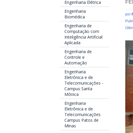
FE
Engenharia Elétrica
Engenharia
por
Biomédica
Publ
Engenharia de
Últi
Computação com
Inteligência Artificial
Aplicada
Engenharia de
Controle e
Automação
Engenharia
Eletrônica e de
Telecomunicações -
Campus Santa
Mônica
Engenharia
Eletrônica e de
Telecomunicações
Campus Patos de
Minas