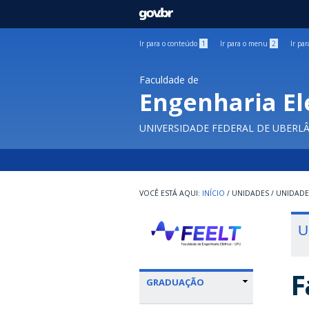
GOVBR
Ir para o conteúdo
1
Ir para o menu
2
Ir pa
Faculdade de
Engenharia El
UNIVERSIDADE FEDERAL DE UBERL
INÍCIO
/
UNIDADES
/
UNIDADE
U
F
GRADUAÇÃO