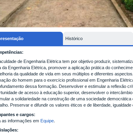
resentação
Histórico
petências:
aculdade de Engenharia Elétrica tem por objetivo produzir, sistemati
a da Engenharia Elétrica, promover a aplicação prática do conhecime
elhoria da qualidade de vida em seus múltiplos e diferentes aspect
mação do homem para o exercício profissional em Engenharia Elétri
ofundamento dessa formação. Desenvolver e estimular a reflexão críti
rtunidade de acesso à educação superior, desenvolver o intercâmbio c
imular a solidariedade na construção de uma sociedade democrática 
alho. Preservar e difundir os valores éticos e de liberdade, igualdad
pantes e cargos:
a as informações em
Equipe
.
islações: