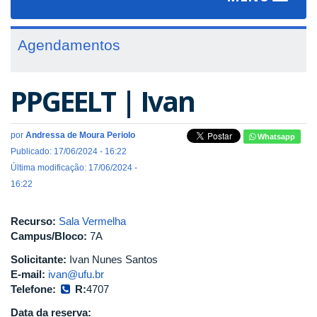
navigat
Agendamentos
PPGEELT | Ivan
por
Andressa de Moura Periolo
Whatsapp
Publicado: 17/06/2024 - 16:22
Última modificação: 17/06/2024 -
16:22
Recurso:
Sala Vermelha
Campus/Bloco:
7A
Solicitante:
Ivan Nunes Santos
E-mail:
ivan@ufu.br
Telefone:
R:
4707
Data da reserva: