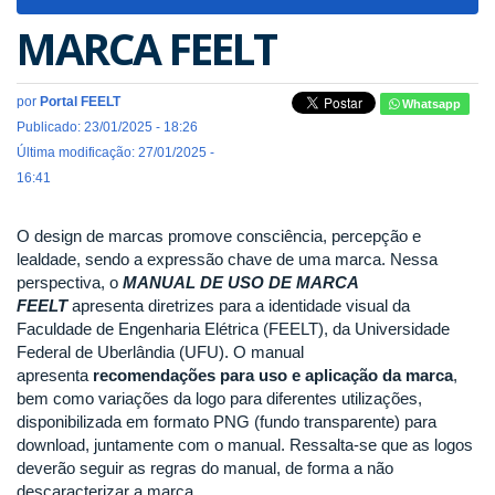
navigat
MARCA FEELT
por
Portal FEELT
Whatsapp
Publicado: 23/01/2025 - 18:26
Última modificação: 27/01/2025 -
16:41
O design de marcas promove consciência, percepção e
lealdade, sendo a expressão chave de uma marca. Nessa
perspectiva, o
MANUAL DE USO DE MARCA
FEELT
apresenta diretrizes para a identidade visual da
Faculdade de Engenharia Elétrica (FEELT), da Universidade
Federal de Uberlândia (UFU). O manual
apresenta
recomendações para uso e aplicação da marca
,
bem como variações da logo para diferentes utilizações,
disponibilizada em formato PNG (fundo transparente) para
download, juntamente com o manual. Ressalta-se que as logos
deverão seguir as regras do manual, de forma a não
descaracterizar a marca.