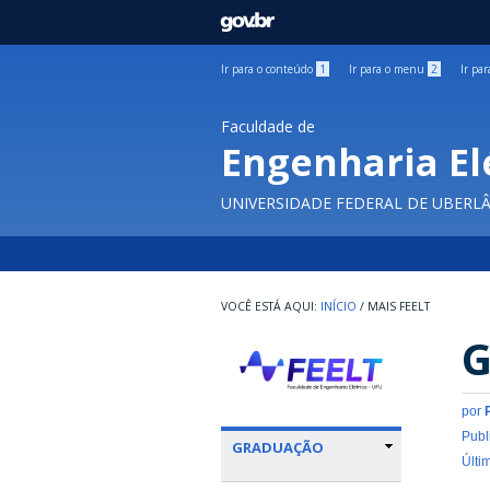
GOVBR
Ir para o conteúdo
1
Ir para o menu
2
Ir pa
Faculdade de
Engenharia El
UNIVERSIDADE FEDERAL DE UBERL
INÍCIO
/
MAIS FEELT
G
por
Publ
GRADUAÇÃO
Últi