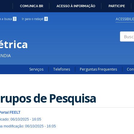
COMUNICA BR
ACESSO À INFORMAÇÃO
PARTICIPE
IR
PARA
ACESSIBIL
ra a busca
3
Ir para o rodapé
4
O
CONTEÚDO
étrica
Buscar
ÂNDIA
Serviços
Telefones
Perguntas Frequentes
Con
rupos de Pesquisa
Portal FEELT
icado: 06/10/2025 - 16:05
ma modificação: 06/10/2025 - 16:05