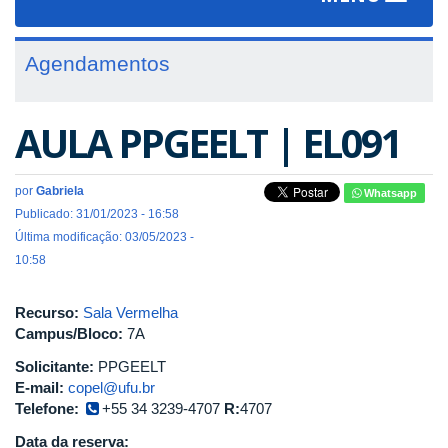
navigat
Agendamentos
AULA PPGEELT | EL091
por
Gabriela
Whatsapp
Publicado: 31/01/2023 - 16:58
Última modificação: 03/05/2023 -
10:58
Recurso:
Sala Vermelha
Campus/Bloco:
7A
Solicitante:
PPGEELT
E-mail:
copel@ufu.br
Telefone:
+55 34 3239-4707
R:
4707
Data da reserva: