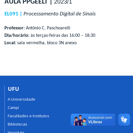
AULA PPGEELT |
2023/1
EL091 |
Processamento Digital de Sinais
Professor:
Antônio C. Paschoarelli
Dia/horário:
às terças-feiras das 16:00 – 18:30
Local:
sala vermelha, bloco 3N anexo
UFU
A Universidade
Campi
Faculdades e Institutos
Bibliotecas
Hospitais