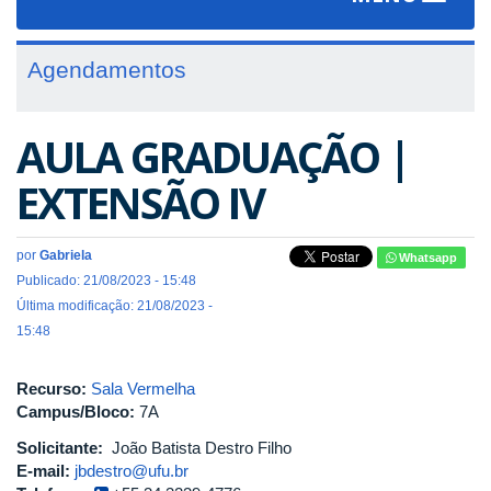
navigat
Agendamentos
AULA GRADUAÇÃO |
EXTENSÃO IV
por
Gabriela
Whatsapp
Publicado: 21/08/2023 - 15:48
Última modificação: 21/08/2023 -
15:48
Recurso:
Sala Vermelha
Campus/Bloco:
7A
Solicitante:
João Batista Destro Filho
E-mail:
jbdestro@ufu.br