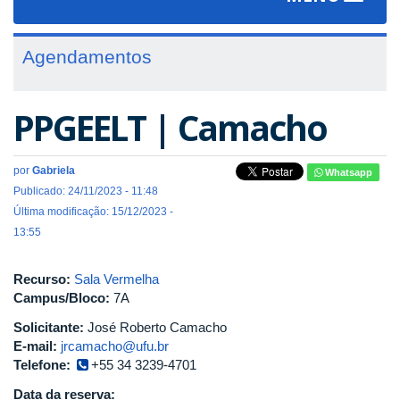
navigat
Agendamentos
PPGEELT | Camacho
por
Gabriela
Whatsapp
Publicado: 24/11/2023 - 11:48
Última modificação: 15/12/2023 -
13:55
Recurso:
Sala Vermelha
Campus/Bloco:
7A
Solicitante:
José Roberto Camacho
E-mail:
jrcamacho@ufu.br
Telefone:
+55 34 3239-4701
Data da reserva: