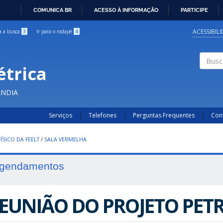
COMUNICA BR
ACESSO À INFORMAÇÃO
PARTICIPE
IR
PARA
ACESSIBIL
ra a busca
3
Ir para o rodapé
4
O
CONTEÚDO
étrica
Buscar
ÂNDIA
Serviços
Telefones
Perguntas Frequentes
Con
ÍSICO DA FEELT
/
SALA VERMELHA
gendamentos
EUNIÃO DO PROJETO PET