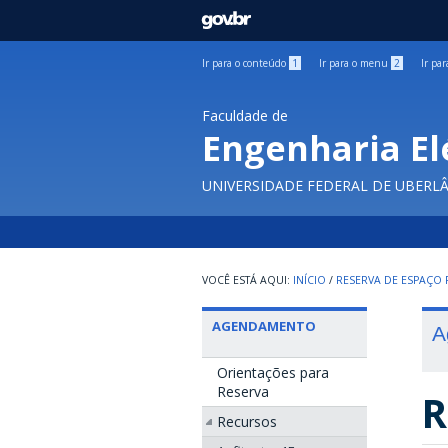
GOVBR
Ir para o conteúdo
1
Ir para o menu
2
Ir pa
Faculdade de
Engenharia El
UNIVERSIDADE FEDERAL DE UBERL
INÍCIO
/
RESERVA DE ESPAÇO F
AGENDAMENTO
A
Orientações para
Reserva
R
Recursos