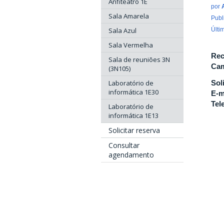
Anfiteatro 1E
por
Sala Amarela
Publ
Sala Azul
Últi
Sala Vermelha
Rec
Sala de reuniões 3N
Cam
(3N105)
Laboratório de
Sol
informática 1E30
E-m
Tel
Laboratório de
informática 1E13
Solicitar reserva
Consultar
agendamento