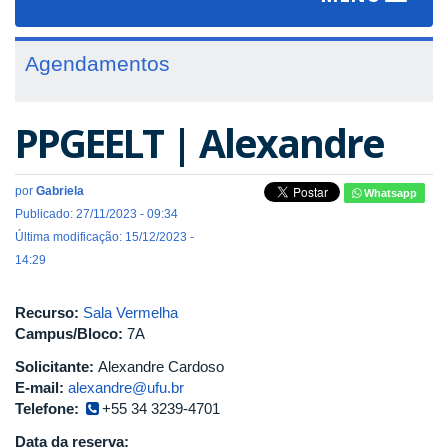
navigat
Agendamentos
PPGEELT | Alexandre
por
Gabriela
Whatsapp
Publicado: 27/11/2023 - 09:34
Última modificação: 15/12/2023 -
14:29
Recurso:
Sala Vermelha
Campus/Bloco:
7A
Solicitante:
Alexandre Cardoso
E-mail:
alexandre@ufu.br
Telefone:
+55 34 3239-4701
Data da reserva: