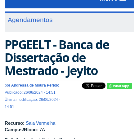
navigat
Agendamentos
PPGEELT - Banca de
Dissertação de
Mestrado - Jeylto
por
Andressa de Moura Periolo
Whatsapp
Publicado: 26/06/2024 - 14:51
Última modificação: 26/06/2024 -
14:51
Recurso:
Sala Vermelha
Campus/Bloco:
7A