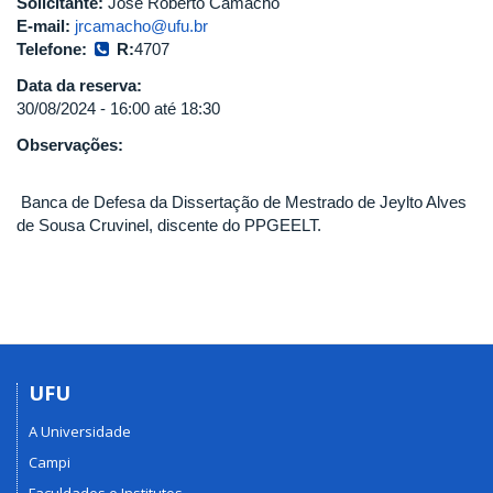
Solicitante:
José Roberto Camacho
E-mail:
jrcamacho@ufu.br
Telefone:
R:
4707
Data da reserva:
30/08/2024 -
16:00
até
18:30
Observações:
Banca de Defesa da Dissertação de Mestrado de Jeylto Alves
de Sousa Cruvinel, discente do PPGEELT.
UFU
A Universidade
Campi
Faculdades e Institutos