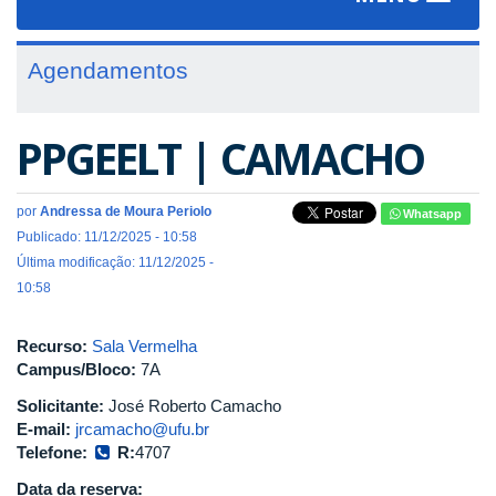
navigat
Agendamentos
PPGEELT | CAMACHO
por
Andressa de Moura Periolo
Whatsapp
Publicado: 11/12/2025 - 10:58
Última modificação: 11/12/2025 -
10:58
Recurso:
Sala Vermelha
Campus/Bloco:
7A
Solicitante:
José Roberto Camacho
E-mail:
jrcamacho@ufu.br
Telefone:
R:
4707
Data da reserva: