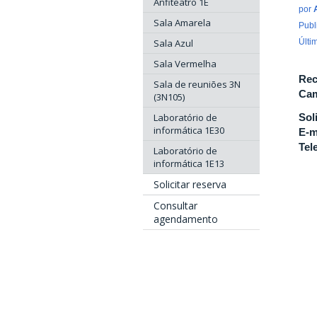
Anfiteatro 1E
por
Sala Amarela
Publ
Sala Azul
Últi
Sala Vermelha
Rec
Sala de reuniões 3N
Cam
(3N105)
Laboratório de
Sol
informática 1E30
E-m
Tel
Laboratório de
informática 1E13
Solicitar reserva
Consultar
agendamento