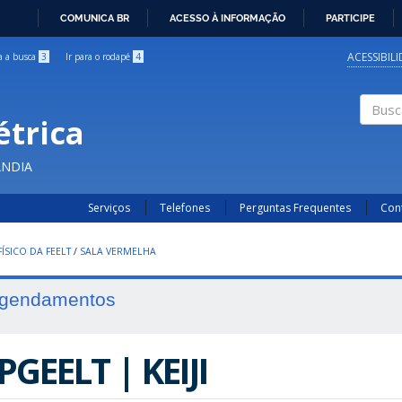
COMUNICA BR
ACESSO À INFORMAÇÃO
PARTICIPE
IR
PARA
ACESSIBIL
ra a busca
3
Ir para o rodapé
4
O
CONTEÚDO
étrica
Buscar
ÂNDIA
Serviços
Telefones
Perguntas Frequentes
Con
ÍSICO DA FEELT
/
SALA VERMELHA
gendamentos
PGEELT | KEIJI