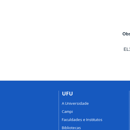
Obs
EL1
UFU
A Universidade
Campi
Faculdades e Institutos
Bibliotecas