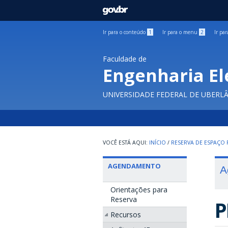
GOVBR
Ir para o conteúdo
1
Ir para o menu
2
Ir pa
Faculdade de
Engenharia El
UNIVERSIDADE FEDERAL DE UBERL
INÍCIO
/
RESERVA DE ESPAÇO F
AGENDAMENTO
A
Orientações para
Reserva
P
Recursos