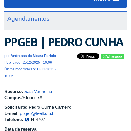
navigat
Agendamentos
PPGEB | PEDRO CUNHA
por
Andressa de Moura Periolo
Whatsapp
Publicado: 11/12/2025 - 10:06
Última modificação: 11/12/2025 -
10:06
Recurso:
Sala Vermelha
Campus/Bloco:
7A
Solicitante:
Pedro Cunha Carneiro
E-mail:
ppgeb@feelt.ufu.br
Telefone:
R:
4707
Data da reserva: