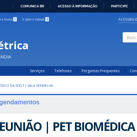
COMUNICA BR
ACESSO À INFORMAÇÃO
PARTICIPE
IR
PARA
ACESSIBIL
ra a busca
3
Ir para o rodapé
4
O
CONTEÚDO
étrica
Buscar
ÂNDIA
Serviços
Telefones
Perguntas Frequentes
Con
ÍSICO DA FEELT
/
SALA VERMELHA
gendamentos
EUNIÃO | PET BIOMÉD