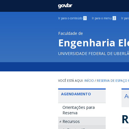
GOVBR
Ir para o conteúdo
1
Ir para o menu
2
Ir pa
Faculdade de
Engenharia El
UNIVERSIDADE FEDERAL DE UBERL
INÍCIO
/
RESERVA DE ESPAÇO F
AGENDAMENTO
A
Orientações para
Reserva
R
Recursos