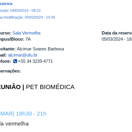
Gabriela
icado: 04/03/2024 - 09:23
ma modificação: 05/03/2024 - 14:35
urso:
Sala Vermelha
Data da reser
pus/Bloco:
7A
05/03/2024 -
18
icitante:
Alcimar Soares Barbosa
ail:
alcimar@ufu.br
efone:
+55 34 3239-4771
ervações:
UNIÃO |
PET BIOMÉDICA
 MAR| 18h30 - 21h
la vermelha