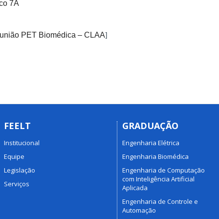
co 7A
união PET Biomédica – CLAA
]
FEELT
GRADUAÇÃO
Institucional
Engenharia Elétrica
Equipe
Engenharia Biomédica
Legislação
Engenharia de Computação
com Inteligência Artificial
Serviços
Aplicada
Engenharia de Controle e
Automação