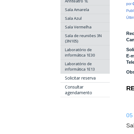
Anfiteatro 1E
por
Sala Amarela
Publ
Sala Azul
Últi
Sala Vermelha
Rec
Sala de reuniões 3N
Cam
(3N105)
Laboratório de
Sol
informática 1E30
E-m
Tel
Laboratório de
informática 1E13
Obs
Solicitar reserva
Consultar
RE
agendamento
05
Sa