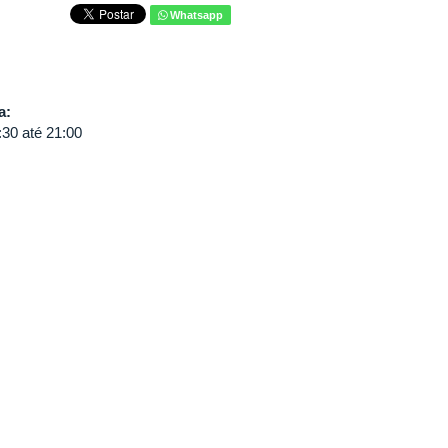
Whatsapp
va:
:30
até
21:00