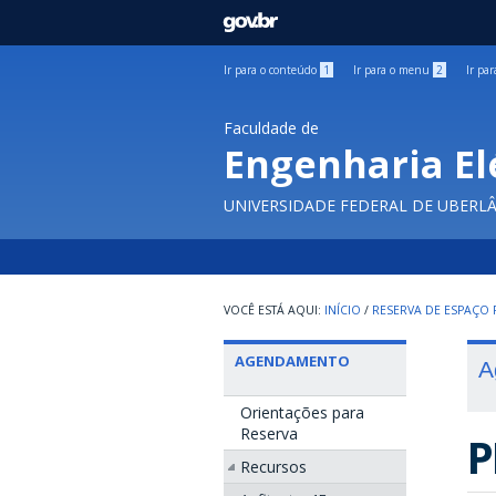
GOVBR
Ir para o conteúdo
1
Ir para o menu
2
Ir pa
Faculdade de
Engenharia El
UNIVERSIDADE FEDERAL DE UBERL
INÍCIO
/
RESERVA DE ESPAÇO F
AGENDAMENTO
A
Orientações para
Reserva
P
Recursos