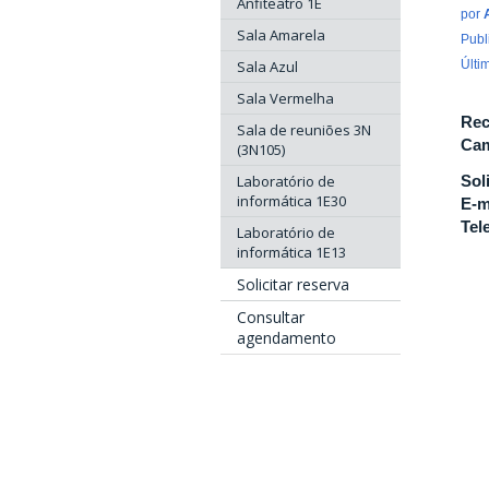
Anfiteatro 1E
por
Sala Amarela
Publ
Sala Azul
Últi
Sala Vermelha
Rec
Sala de reuniões 3N
Cam
(3N105)
Laboratório de
Sol
informática 1E30
E-m
Tel
Laboratório de
informática 1E13
Solicitar reserva
Consultar
agendamento