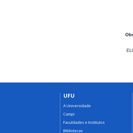
Obs
EL0
UFU
A Universidade
Campi
Faculdades e Institutos
Bibliotecas