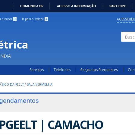
COMUNICA BR
ACESSO À INFORMAÇÃO
PARTICIPE
IR
PARA
ACESSIBIL
ra a busca
3
Ir para o rodapé
4
O
CONTEÚDO
étrica
Buscar
ÂNDIA
Serviços
Telefones
Perguntas Frequentes
Con
ÍSICO DA FEELT
/
SALA VERMELHA
gendamentos
PGEELT | CAMACHO