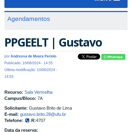
navigat
Agendamentos
PPGEELT | Gustavo
por
Andressa de Moura Periolo
Whatsapp
Publicado: 10/06/2024 - 14:55
Última modificação: 10/06/2024 -
14:55
Recurso:
Sala Vermelha
Campus/Bloco:
7A
Solicitante:
Gustavo Brito de Lima
E-mail:
gustavo.brito.28@ufu.br
Telefone:
R:
4707
Data da reserva: