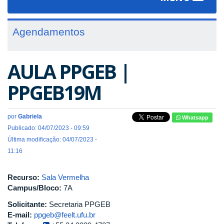
navigat
Agendamentos
AULA PPGEB |
PPGEB19M
por
Gabriela
Whatsapp
Publicado: 04/07/2023 - 09:59
Última modificação: 04/07/2023 -
11:16
Recurso:
Sala Vermelha
Campus/Bloco:
7A
Solicitante:
Secretaria PPGEB
E-mail:
ppgeb@feelt.ufu.br