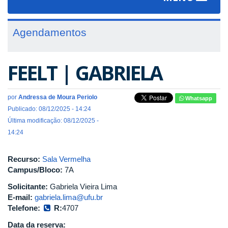
navigat
Agendamentos
FEELT | GABRIELA
por
Andressa de Moura Periolo
Whatsapp
Publicado: 08/12/2025 - 14:24
Última modificação: 08/12/2025 -
14:24
Recurso:
Sala Vermelha
Campus/Bloco:
7A
Solicitante:
Gabriela Vieira Lima
E-mail:
gabriela.lima@ufu.br
Telefone:
R:
4707
Data da reserva: