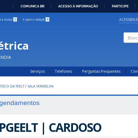
COMUNICA BR
ACESSO À INFORMAÇÃO
PARTICIPE
IR
PARA
ACESSIBIL
ra a busca
3
Ir para o rodapé
4
O
CONTEÚDO
étrica
Buscar
ÂNDIA
Serviços
Telefones
Perguntas Frequentes
Con
ÍSICO DA FEELT
/
SALA VERMELHA
gendamentos
PGEELT | CARDOSO