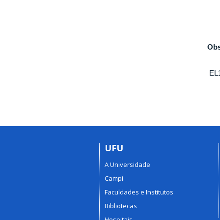
Obs
EL1
UFU
A Universidade
Campi
Faculdades e Institutos
Bibliotecas
Hospitais