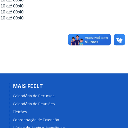
:10
até
09:40
:10
até
09:40
:10
até
09:40
MAIS FEELT
Calendário de Recursos
Calendário de Reuniões
Eleições
Coordenação de Extensão
Núcleo de Apoio e Atenção ao