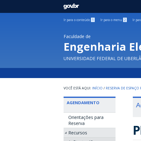
GOVBR
Ir para o conteúdo
1
Ir para o menu
2
Ir pa
Faculdade de
Engenharia El
UNIVERSIDADE FEDERAL DE UBERL
INÍCIO
/
RESERVA DE ESPAÇO F
AGENDAMENTO
A
Orientações para
Reserva
P
Recursos