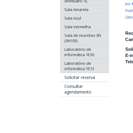
Anfiteatro 1E
por
Sala Amarela
Publ
Sala Azul
Últi
Sala Vermelha
Rec
Sala de reuniões 3N
Cam
(3N105)
Laboratório de
Sol
informática 1E30
E-m
Tel
Laboratório de
informática 1E13
Solicitar reserva
Consultar
agendamento