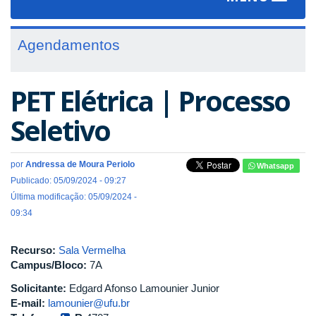
navigat
Agendamentos
PET Elétrica | Processo
Seletivo
por
Andressa de Moura Periolo
Whatsapp
Publicado: 05/09/2024 - 09:27
Última modificação: 05/09/2024 -
09:34
Recurso:
Sala Vermelha
Campus/Bloco:
7A
Solicitante:
Edgard Afonso Lamounier Junior
E-mail:
lamounier@ufu.br