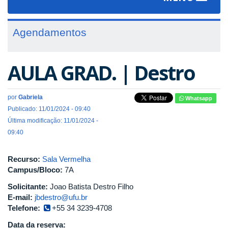
navigat
Agendamentos
AULA GRAD. | Destro
por
Gabriela
Whatsapp
Publicado: 11/01/2024 - 09:40
Última modificação: 11/01/2024 -
09:40
Recurso:
Sala Vermelha
Campus/Bloco:
7A
Solicitante:
Joao Batista Destro Filho
E-mail:
jbdestro@ufu.br
Telefone:
+55 34 3239-4708
Data da reserva: