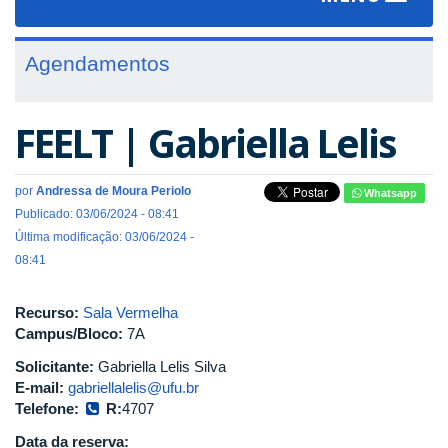
navigat
Agendamentos
FEELT | Gabriella Lelis
por
Andressa de Moura Periolo
Whatsapp
Publicado: 03/06/2024 - 08:41
Última modificação: 03/06/2024 -
08:41
Recurso:
Sala Vermelha
Campus/Bloco:
7A
Solicitante:
Gabriella Lelis Silva
E-mail:
gabriellalelis@ufu.br
Telefone:
R:
4707
Data da reserva: