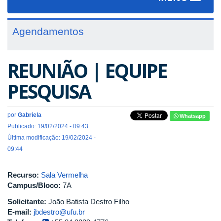
navigat
Agendamentos
REUNIÃO | EQUIPE
PESQUISA
por
Gabriela
Whatsapp
Publicado: 19/02/2024 - 09:43
Última modificação: 19/02/2024 -
09:44
Recurso:
Sala Vermelha
Campus/Bloco:
7A
Solicitante:
João Batista Destro Filho
E-mail:
jbdestro@ufu.br