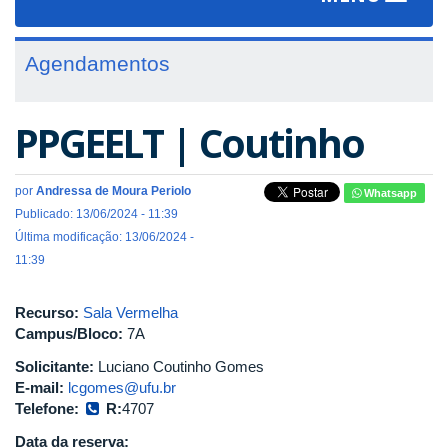
navigat
Agendamentos
PPGEELT | Coutinho
por
Andressa de Moura Periolo
Whatsapp
Publicado: 13/06/2024 - 11:39
Última modificação: 13/06/2024 -
11:39
Recurso:
Sala Vermelha
Campus/Bloco:
7A
Solicitante:
Luciano Coutinho Gomes
E-mail:
lcgomes@ufu.br
Telefone:
R:
4707
Data da reserva: