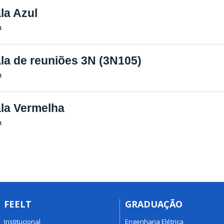
la Azul
a
la de reuniões 3N (3N105)
a
la Vermelha
a
FEELT
GRADUAÇÃO
Institucional
Engenharia Elétrica