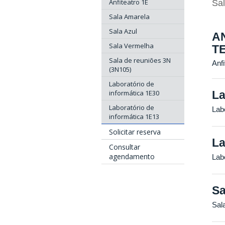
Anfiteatro 1E
Sal
Sala Amarela
Sala Azul
A
Sala Vermelha
T
Sala de reuniões 3N
Anfi
(3N105)
Laboratório de
informática 1E30
La
Laboratório de
Lab
informática 1E13
Solicitar reserva
La
Consultar
agendamento
Lab
Sa
Sal