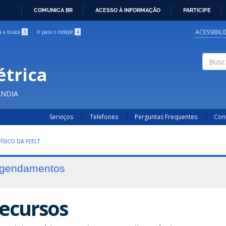
COMUNICA BR
ACESSO À INFORMAÇÃO
PARTICIPE
IR
PARA
ACESSIBIL
ra a busca
3
Ir para o rodapé
4
O
CONTEÚDO
étrica
Buscar
ÂNDIA
Serviços
Telefones
Perguntas Frequentes
Con
ÍSICO DA FEELT
gendamentos
ecursos