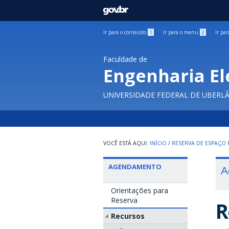
GOVBR
Ir para o conteúdo
1
Ir para o menu
2
Ir pa
Faculdade de
Engenharia El
UNIVERSIDADE FEDERAL DE UBERL
INÍCIO
/
RESERVA DE ESPAÇO F
AGENDAMENTO
A
Orientações para
Reserva
R
Recursos