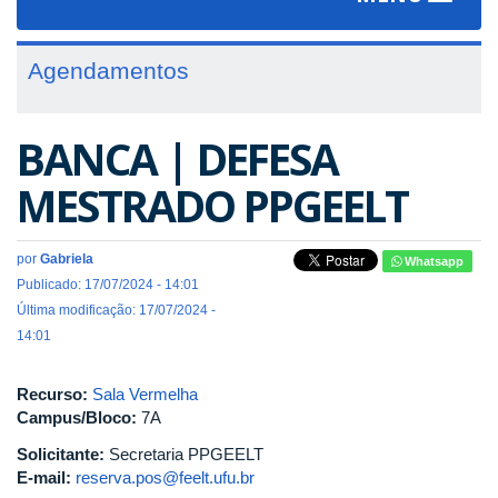
navigat
Agendamentos
BANCA | DEFESA
MESTRADO PPGEELT
por
Gabriela
Whatsapp
Publicado: 17/07/2024 - 14:01
Última modificação: 17/07/2024 -
14:01
Recurso:
Sala Vermelha
Campus/Bloco:
7A
Solicitante:
Secretaria PPGEELT
E-mail:
reserva.pos@feelt.ufu.br