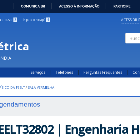
COMUNICA BR
ACESSO À INFORMAÇÃO
PARTICIPE
IR
PARA
ACESSIBIL
ra a busca
3
Ir para o rodapé
4
O
CONTEÚDO
étrica
Buscar
ÂNDIA
Serviços
Telefones
Perguntas Frequentes
Con
ÍSICO DA FEELT
/
SALA VERMELHA
gendamentos
EELT32802 | Engenharia H