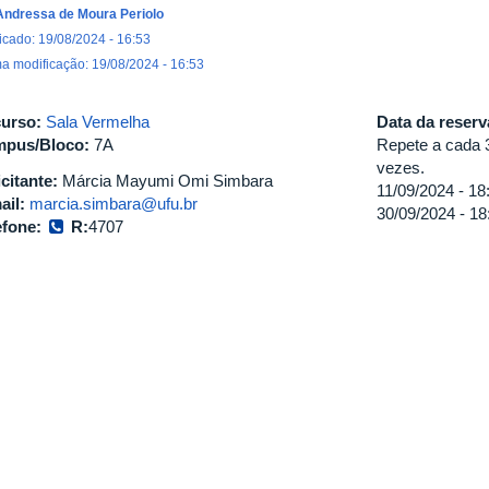
Andressa de Moura Periolo
icado: 19/08/2024 - 16:53
ma modificação: 19/08/2024 - 16:53
urso:
Sala Vermelha
Data da reser
pus/Bloco:
7A
Repete a cada 
vezes.
icitante:
Márcia Mayumi Omi Simbara
11/09/2024 -
18
ail:
marcia.simbara@ufu.br
30/09/2024 -
18
efone:
R:
4707