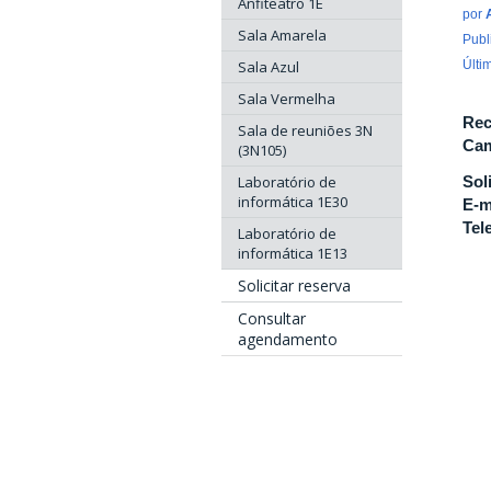
Anfiteatro 1E
por
Sala Amarela
Publ
Sala Azul
Últi
Sala Vermelha
Rec
Sala de reuniões 3N
Cam
(3N105)
Laboratório de
Sol
informática 1E30
E-m
Tel
Laboratório de
informática 1E13
Solicitar reserva
Consultar
agendamento