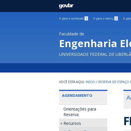
GOVBR
Ir para o conteúdo
1
Ir para o menu
2
Ir pa
Faculdade de
Engenharia El
UNIVERSIDADE FEDERAL DE UBERL
INÍCIO
/
RESERVA DE ESPAÇO F
AGENDAMENTO
A
Orientações para
Reserva
F
Recursos