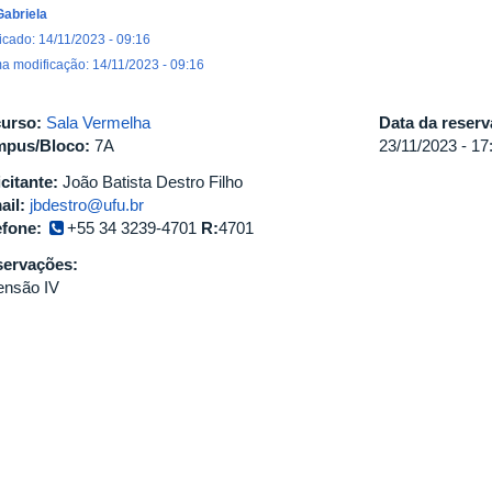
Gabriela
icado: 14/11/2023 - 09:16
ma modificação: 14/11/2023 - 09:16
urso:
Sala Vermelha
Data da reser
pus/Bloco:
7A
23/11/2023 -
17
icitante:
João Batista Destro Filho
ail:
jbdestro@ufu.br
efone:
+55 34 3239-4701
R:
4701
ervações:
ensão IV