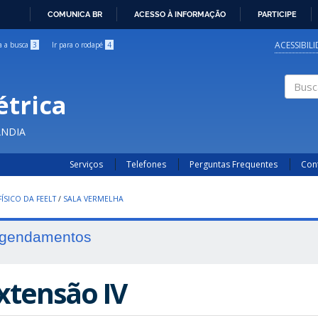
COMUNICA BR
ACESSO À INFORMAÇÃO
PARTICIPE
IR
PARA
ACESSIBIL
ra a busca
3
Ir para o rodapé
4
O
CONTEÚDO
étrica
Buscar
ÂNDIA
Serviços
Telefones
Perguntas Frequentes
Con
ÍSICO DA FEELT
/
SALA VERMELHA
gendamentos
xtensão IV