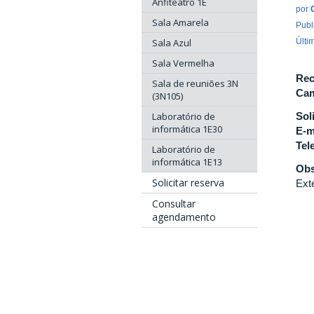
Anfiteatro 1E
por
Sala Amarela
Publ
Sala Azul
Últi
Sala Vermelha
Rec
Sala de reuniões 3N
Cam
(3N105)
Laboratório de
Sol
informática 1E30
E-m
Tel
Laboratório de
informática 1E13
Obs
Solicitar reserva
Ext
Consultar
agendamento