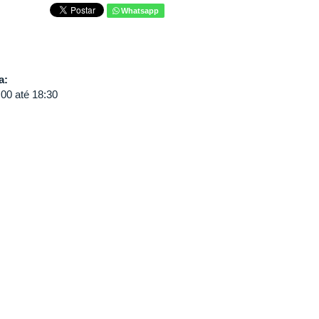
Whatsapp
va:
:00
até
18:30