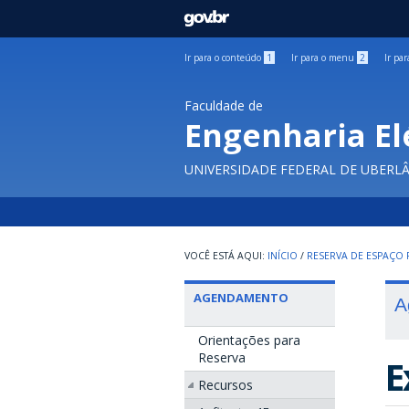
GOVBR
Ir para o conteúdo
1
Ir para o menu
2
Ir pa
Faculdade de
Engenharia El
UNIVERSIDADE FEDERAL DE UBERL
INÍCIO
/
RESERVA DE ESPAÇO F
AGENDAMENTO
A
Orientações para
Reserva
E
Recursos