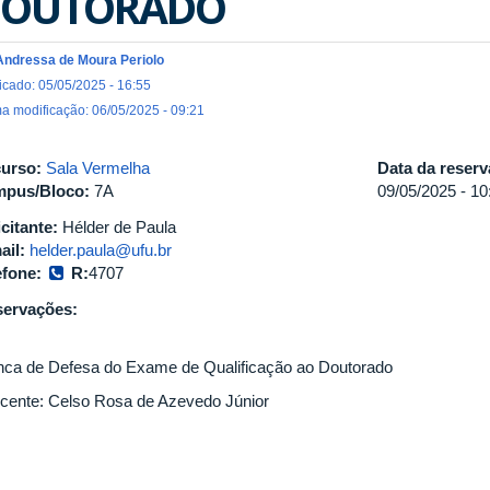
OUTORADO
Andressa de Moura Periolo
icado: 05/05/2025 - 16:55
ma modificação: 06/05/2025 - 09:21
urso:
Sala Vermelha
Data da reser
pus/Bloco:
7A
09/05/2025 -
10
icitante:
Hélder de Paula
ail:
helder.paula@ufu.br
efone:
R:
4707
ervações:
ca de Defesa do Exame de Qualificação ao Doutorado
cente: Celso Rosa de Azevedo Júnior