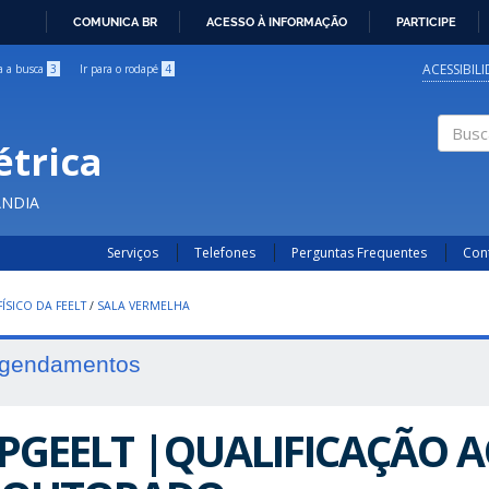
COMUNICA BR
ACESSO À INFORMAÇÃO
PARTICIPE
IR
PARA
ACESSIBIL
ra a busca
3
Ir para o rodapé
4
O
CONTEÚDO
étrica
Buscar
ÂNDIA
Serviços
Telefones
Perguntas Frequentes
Con
ÍSICO DA FEELT
/
SALA VERMELHA
gendamentos
PGEELT |QUALIFICAÇÃO 