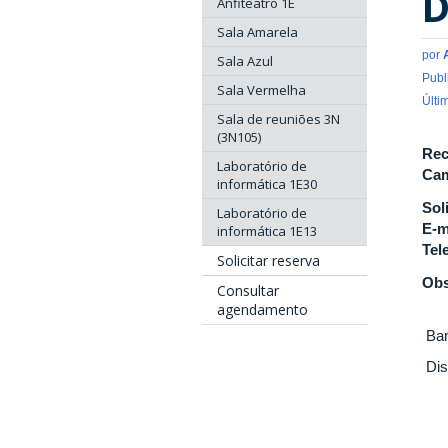
D
Anfiteatro 1E
Sala Amarela
por
Sala Azul
Publ
Sala Vermelha
Últi
Sala de reuniões 3N
(3N105)
Rec
Laboratório de
Cam
informática 1E30
Sol
Laboratório de
E-m
informática 1E13
Tel
Solicitar reserva
Obs
Consultar
agendamento
Ban
Dis