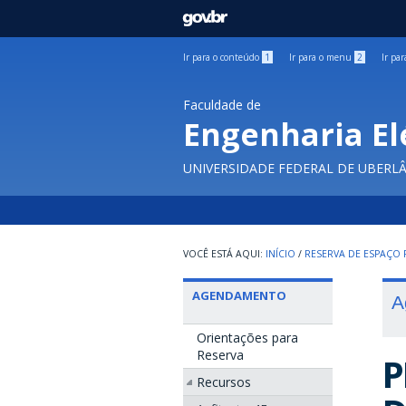
GOVBR
Ir para o conteúdo
1
Ir para o menu
2
Ir pa
Faculdade de
Engenharia El
UNIVERSIDADE FEDERAL DE UBERL
INÍCIO
/
RESERVA DE ESPAÇO F
AGENDAMENTO
A
Orientações para
Reserva
P
Recursos