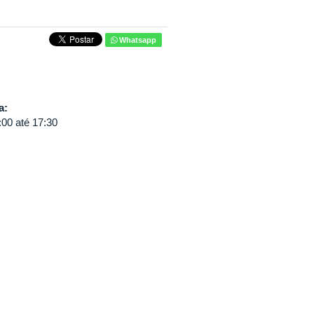
Whatsapp
va:
:00
até
17:30