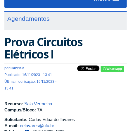
navigat
Agendamentos
Prova Circuitos
Elétricos I
por
Gabriela
Whatsapp
Publicado: 16/11/2023 - 13:41
Última modificação: 16/11/2023 -
13:41
Recurso:
Sala Vermelha
Campus/Bloco:
7A
Solicitante:
Carlos Eduardo Tavares
E-mail:
cetavares@ufu.br