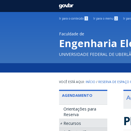
GOVBR
Ir para o conteúdo
1
Ir para o menu
2
Ir pa
Faculdade de
Engenharia El
UNIVERSIDADE FEDERAL DE UBERL
INÍCIO
/
RESERVA DE ESPAÇO F
AGENDAMENTO
A
Orientações para
Reserva
P
Recursos