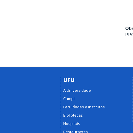
Obs
PPG
UFU
A Universidade
Campi
Faculdades e Institutos
Bibliotecas
Hospitais
Restaurantes