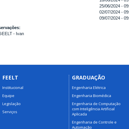
25/06/2024 -
09
02/07/2024 -
09
09/07/2024 -
09
ervações:
EELT - Ivan
FEELT
GRADUAÇÃO
Institucional
Engenharia Elétrica
Equipe
Engenharia Biomédica
Legislação
Engenharia de Computação
com Inteligência Artificial
Serviços
Aplicada
Engenharia de Controle e
Automação