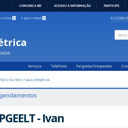
COMUNICA BR
ACESSO À INFORMAÇÃO
PARTICIPE
IR
PARA
ACESSIBIL
ra a busca
3
Ir para o rodapé
4
O
CONTEÚDO
étrica
Buscar
ÂNDIA
Serviços
Telefones
Perguntas Frequentes
Con
ÍSICO DA FEELT
/
SALA VERMELHA
gendamentos
PGEELT - Ivan