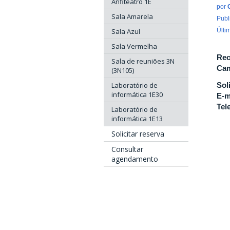
Anfiteatro 1E
por
Sala Amarela
Publ
Sala Azul
Últi
Sala Vermelha
Rec
Sala de reuniões 3N
Cam
(3N105)
Laboratório de
Sol
informática 1E30
E-m
Tel
Laboratório de
informática 1E13
Solicitar reserva
Consultar
agendamento