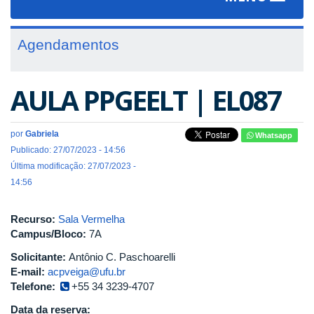
navigat
Agendamentos
AULA PPGEELT | EL087
por
Gabriela
Whatsapp
Publicado: 27/07/2023 - 14:56
Última modificação: 27/07/2023 -
14:56
Recurso:
Sala Vermelha
Campus/Bloco:
7A
Solicitante:
Antônio C. Paschoarelli
E-mail:
acpveiga@ufu.br
Telefone:
+55 34 3239-4707
Data da reserva: