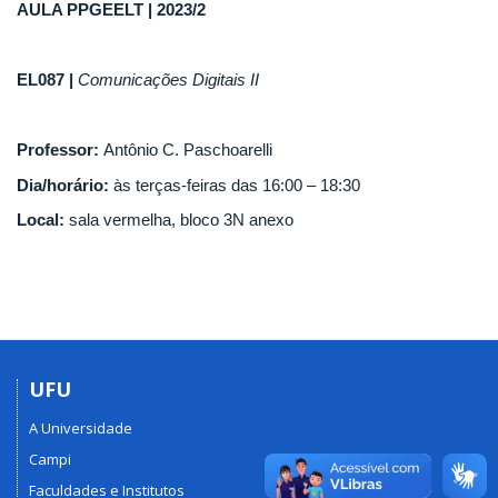
AULA PPGEELT |
2023/2
EL087 |
Comunicações Digitais II
Professor:
Antônio C. Paschoarelli
Dia/horário:
às terças-feiras das 16:00 – 18:30
Local:
sala vermelha, bloco 3N anexo
UFU
A Universidade
Campi
Faculdades e Institutos