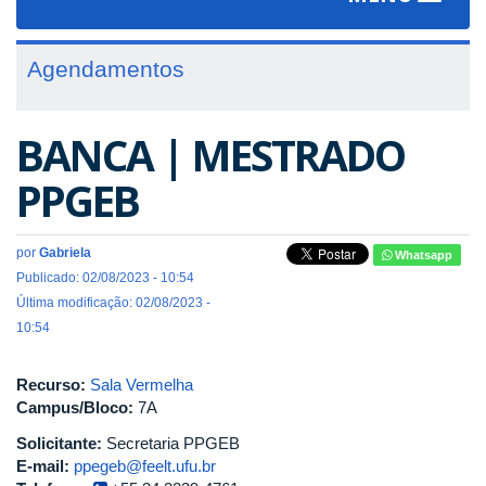
navigat
Agendamentos
BANCA | MESTRADO
PPGEB
por
Gabriela
Whatsapp
Publicado: 02/08/2023 - 10:54
Última modificação: 02/08/2023 -
10:54
Recurso:
Sala Vermelha
Campus/Bloco:
7A
Solicitante:
Secretaria PPGEB
E-mail:
ppegeb@feelt.ufu.br