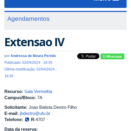
navigat
Agendamentos
Extensao IV
por
Andressa de Moura Periolo
Whatsapp
Publicado: 02/04/2024 - 16:35
Última modificação: 02/04/2024 -
16:35
Recurso:
Sala Vermelha
Campus/Bloco:
7A
Solicitante:
Joao Batista Destro Filho
E-mail:
jbdestro@ufu.br
Telefone:
R:
4707
Data da reserva: