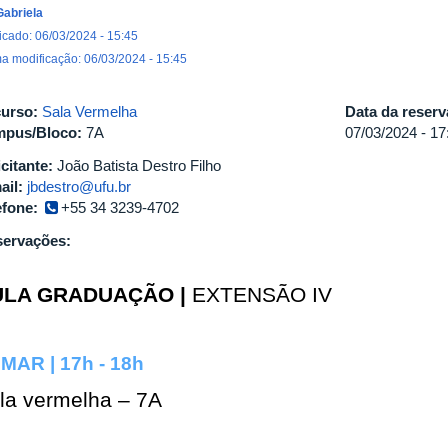
Gabriela
icado: 06/03/2024 - 15:45
ma modificação: 06/03/2024 - 15:45
urso:
Sala Vermelha
Data da reser
pus/Bloco:
7A
07/03/2024 -
17
icitante:
João Batista Destro Filho
ail:
jbdestro@ufu.br
efone:
+55 34 3239-4702
ervações:
ULA GRADUAÇÃO |
EXTENSÃO IV
 MAR | 17h - 18h
la vermelha – 7A