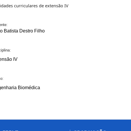
vidades curriculares de extensão IV
nte:
o Batista Destro Filho
ciplina:
ensão IV
so:
enharia Biomédica