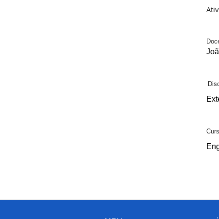
Ati
Doce
Joã
Dis
Ext
Cur
Eng