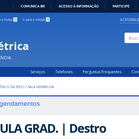
COMUNICA BR
ACESSO À INFORMAÇÃO
PARTICIPE
IR
PARA
ACESSIBIL
ra a busca
3
Ir para o rodapé
4
O
CONTEÚDO
étrica
Buscar
ÂNDIA
Serviços
Telefones
Perguntas Frequentes
Con
ÍSICO DA FEELT
/
SALA VERMELHA
gendamentos
ULA GRAD. | Destro