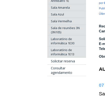
Anfiteatro 1E
por
Sala Amarela
Publ
Sala Azul
Últi
Sala Vermelha
Rec
Sala de reuniões 3N
Cam
(3N105)
Laboratório de
Sol
informática 1E30
E-m
Tel
Laboratório de
informática 1E13
Obs
Solicitar reserva
Consultar
A
agendamento
07
Sa