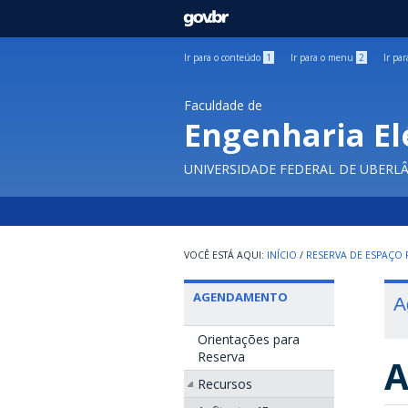
GOVBR
Ir para o conteúdo
1
Ir para o menu
2
Ir pa
Faculdade de
Engenharia El
UNIVERSIDADE FEDERAL DE UBERL
INÍCIO
/
RESERVA DE ESPAÇO F
AGENDAMENTO
A
Orientações para
Reserva
A
Recursos