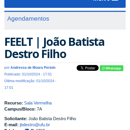
navigat
Agendamentos
FEELT | João Batista
Destro Filho
por
Andressa de Moura Periolo
Whatsapp
Publicado: 01/10/2024 - 17:01
Última modificação: 01/10/2024 -
17:01
Recurso:
Sala Vermelha
Campus/Bloco:
7A
Solicitante:
João Batista Destro Filho
E-mail:
jbdestro@ufu.br