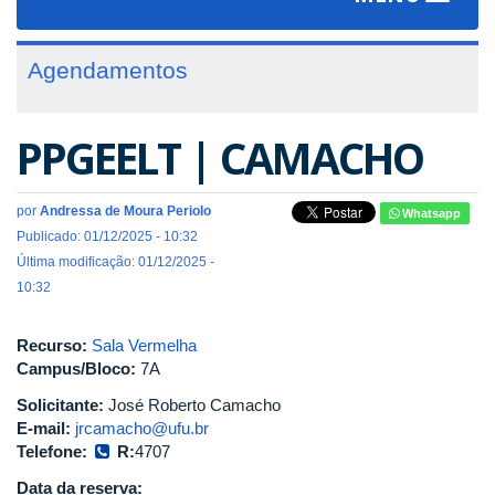
navigat
Agendamentos
PPGEELT | CAMACHO
por
Andressa de Moura Periolo
Whatsapp
Publicado: 01/12/2025 - 10:32
Última modificação: 01/12/2025 -
10:32
Recurso:
Sala Vermelha
Campus/Bloco:
7A
Solicitante:
José Roberto Camacho
E-mail:
jrcamacho@ufu.br
Telefone:
R:
4707
Data da reserva: