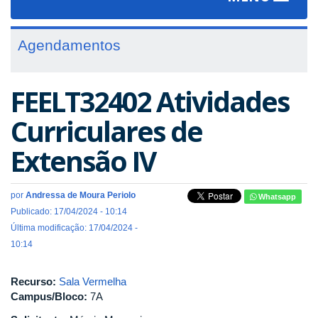
navigat
Agendamentos
FEELT32402 Atividades
Curriculares de
Extensão IV
por
Andressa de Moura Periolo
Whatsapp
Publicado: 17/04/2024 - 10:14
Última modificação: 17/04/2024 -
10:14
Recurso:
Sala Vermelha
Campus/Bloco:
7A