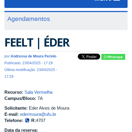
navigat
Agendamentos
FEELT | ÉDER
por
Andressa de Moura Periolo
Whatsapp
Publicado: 23/04/2025 - 17:29
Última modificação: 23/04/2025 -
17:29
Recurso:
Sala Vermelha
Campus/Bloco:
7A
Solicitante:
Eder Alves de Moura
E-mail:
edermoura@ufu.br
Telefone:
R:
4707
Data da reserva: