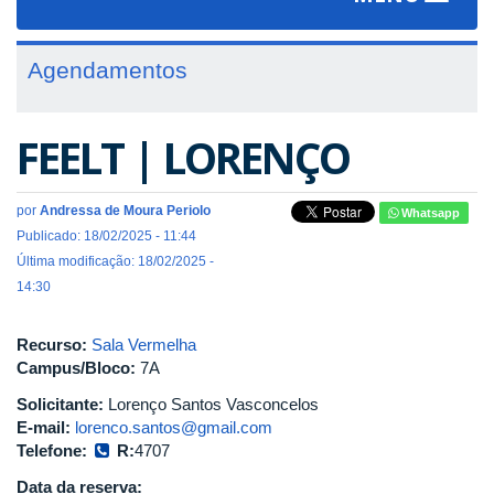
navigat
Agendamentos
FEELT | LORENÇO
por
Andressa de Moura Periolo
Whatsapp
Publicado: 18/02/2025 - 11:44
Última modificação: 18/02/2025 -
14:30
Recurso:
Sala Vermelha
Campus/Bloco:
7A
Solicitante:
Lorenço Santos Vasconcelos
E-mail:
lorenco.santos@gmail.com
Telefone:
R:
4707
Data da reserva: