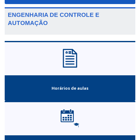
navigat
ENGENHARIA DE CONTROLE E
AUTOMAÇÃO
Horários de aulas