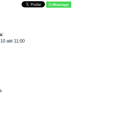
Whatsapp
va:
:10
até
11:00
a