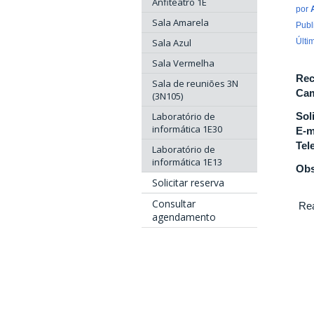
Anfiteatro 1E
por
Sala Amarela
Publ
Sala Azul
Últi
Sala Vermelha
Rec
Sala de reuniões 3N
Cam
(3N105)
Laboratório de
Sol
informática 1E30
E-m
Tel
Laboratório de
informática 1E13
Obs
Solicitar reserva
Consultar
Reap
agendamento