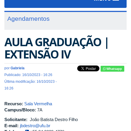
navigat
Agendamentos
AULA GRADUAÇÃO |
EXTENSÃO IV
por
Gabriela
Whatsapp
Publicado: 16/10/2023 - 16:26
Última modificação: 16/10/2023 -
16:26
Recurso:
Sala Vermelha
Campus/Bloco:
7A
Solicitante:
João Batista Destro Filho
E-mail:
jbdestro@ufu.br