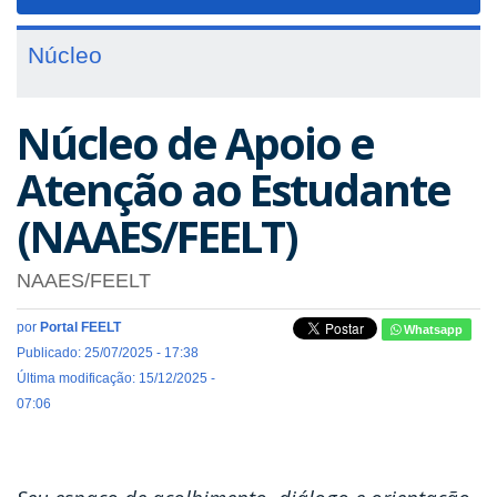
navigat
Núcleo
Núcleo de Apoio e
Atenção ao Estudante
(NAAES/FEELT)
NAAES/FEELT
por
Portal FEELT
Whatsapp
Publicado: 25/07/2025 - 17:38
Última modificação: 15/12/2025 -
07:06