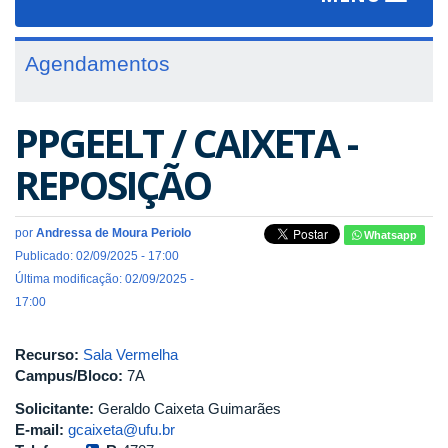
navigat
Agendamentos
PPGEELT / CAIXETA -
REPOSIÇÃO
por
Andressa de Moura Periolo
Whatsapp
Publicado: 02/09/2025 - 17:00
Última modificação: 02/09/2025 -
17:00
Recurso:
Sala Vermelha
Campus/Bloco:
7A
Solicitante:
Geraldo Caixeta Guimarães
E-mail:
gcaixeta@ufu.br