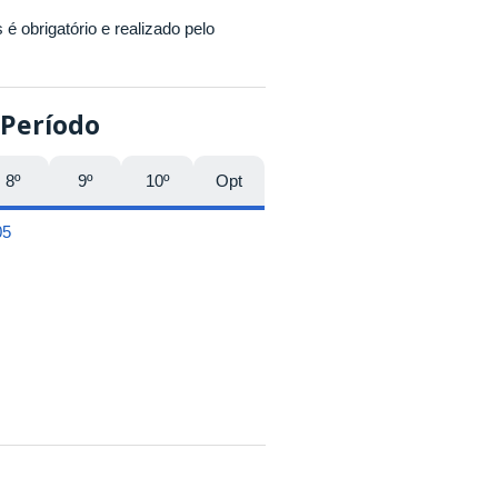
é obrigatório e realizado pelo
 Período
8º
9º
10º
Opt
05