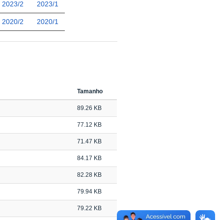
2023/2
2023/1
2020/2
2020/1
Tamanho
89.26 KB
77.12 KB
71.47 KB
84.17 KB
82.28 KB
79.94 KB
79.22 KB