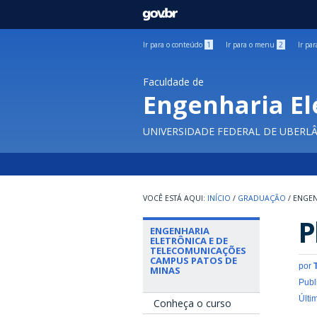
GOVBR
Ir para o conteúdo
1
Ir para o menu
2
Ir pa
Faculdade de
Engenharia El
UNIVERSIDADE FEDERAL DE UBERL
INÍCIO
/
GRADUAÇÃO
/
ENGEN
P
ENGENHARIA
ELETRÔNICA E DE
TELECOMUNICAÇÕES
CAMPUS PATOS DE
por
MINAS
Publ
Últi
Conheça o curso