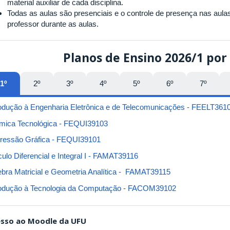
material auxiliar de cada disciplina.
Todas as aulas são presenciais e o controle de presença nas aulas 
professor durante as aulas.
Planos de Ensino 2026/1 por
1º
2º
3º
4º
5º
6º
7º
rodução à Engenharia Eletrônica e de Telecomunicações - FEELT361
mica Tecnológica - FEQUI39103
ressão Gráfica - FEQUI39101
culo Diferencial e Integral I - FAMAT39116
ebra Matricial e Geometria Analítica - FAMAT39115
rodução à Tecnologia da Computação - FACOM39102
sso ao Moodle da UFU