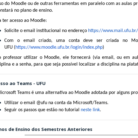
so do Moodle ou de outras ferramentas em paralelo com as aulas pr
onstará no plano de ensino.
a ter acesso ao Moodle:
Solicite o email institucional no endereço
https://www.mail.ufu.br
Com o email criado, uma conta deve ser criada no Moo
UFU (
https://www.moodle.ufu.br/login/index.php
)
o professor utilizar o Moodle, ele fornecerá (via email, ou em au
iplina e a senha, para que seja possível localizar a disciplina na pla
sso ao Teams - UFU
icrosoft Teams é uma alternativa ao Moodle adotada por alguns prof
Utilizar o email @ufu na conta da Microsoft/Teams.
Seguir os passos que estão no tutorial
neste link
.
nos de Ensino dos Semestres Anteriores