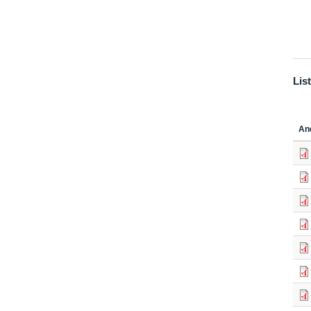
Lis
An