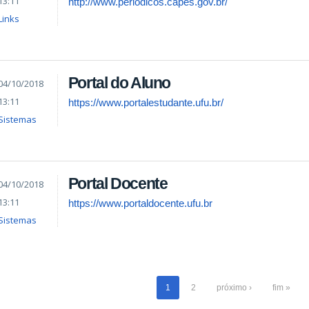
13:11
http://www.periodicos.capes.gov.br/
Links
Portal do Aluno
04/10/2018
13:11
https://www.portalestudante.ufu.br/
Sistemas
Portal Docente
04/10/2018
13:11
https://www.portaldocente.ufu.br
Sistemas
1
2
próximo ›
fim »