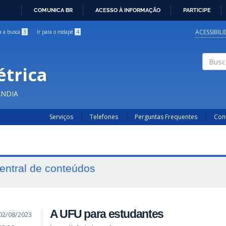
COMUNICA BR
ACESSO À INFORMAÇÃO
PARTICIPE
IR
PARA
ACESSIBIL
ra a busca
3
Ir para o rodapé
4
O
CONTEÚDO
étrica
Buscar
ÂNDIA
Serviços
Telefones
Perguntas Frequentes
Con
entral de conteúdos
A UFU para estudantes
02/08/2023