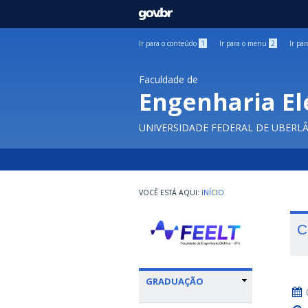
GOVBR
Ir para o conteúdo
1
Ir para o menu
2
Ir pa
Faculdade de
Engenharia El
UNIVERSIDADE FEDERAL DE UBERL
INÍCIO
C
GRADUAÇÃO