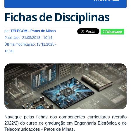
navigat
Fichas de Disciplinas
por
TELECOM - Patos de Minas
Whatsapp
Publicado: 21/05/2018 - 10:14
Última modificação: 13/11/2025 -
16:20
Navegue pelas fichas dos componentes curriculares (versão
2022/2) do curso de graduação em Engenharia Eletrônica e de
Telecomunicações - Patos de Minas.