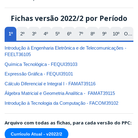
Fichas versão 2022/2 por Período
1º
2º
3º
4º
5º
6º
7º
8º
9º
10º
Opt
Introdução à Engenharia Eletrônica e de Telecomunicações -
FEELT36105
Química Tecnológica - FEQUI39103
Expressão Gráfica - FEQUI39101
Cálculo Diferencial e Integral I - FAMAT39116
Álgebra Matricial e Geometria Analítica - FAMAT39115
Introdução à Tecnologia da Computação - FACOM39102
Arquivo com todas as fichas, para cada versão do PPC:
Currículo Atual - v2022/2